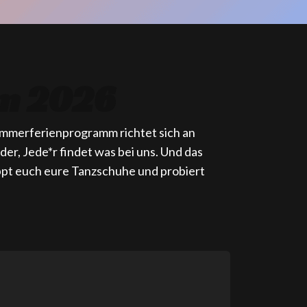
m 2026
Sommerferienprogramm richtet sich an
nder, Jede*r findet was bei uns. Und das
pt euch eure Tanzschuhe und probiert