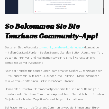
So Bekommen Sie Die
Tanzhaus Community-App!
Besuchen Sie die Webseite
community.tanzhaus-buxtehude.
de
(kompatibel
mit allen Geräten). Fordern Sie den Zugang über den Button „Registrieren“ an,
tragen Sie Ihren Vor- und Nachnamen sowie Ihre E-Mail-Adresse ein und
bestätigen Sie mit »Absenden«.
Nach der Freischaltung durch unser Team erhalten Sie Ihre Zugangsdaten per
E-Mail zugesandt. Sollte nach 24 Stunden (Mo-Fr) keine E-Mail eingegangen
sein, werfen Sie bitte einen Blick in Ihren Spam-Ordner.
Beim ersten Besuch auf Ihrem Smartphone erhalten Sie eine Mitteilung zur
Installation der Tanzhaus Community-App auf Ihrem Startbildschirm. So haben
Sie jederzeit schnellen Zugriff auf alle wichtigen Informationen.
Bei Fragen rund um die Tanzhaus Community-App steht Ihnen unser Büro-