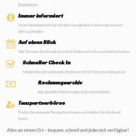
Angebote an
Immer informiert
Unser Newsfeed hält Sie mit allen Neuigkeiten in Ihrem Bereich auf
dem Laufenden
Auf einen Blick
Alle Termine, Events oder kursfreie Zeiten schnell und einfach einsehen
Schneller Check In
Melden Sie sich vorab oder direkt vor Ort für Ihren Kursbesuch an
Rechnungsarchiv
Alle gestellten Rechnungen jederzeit einsehen
Tanzpartnerbörse
Finden Sie passende Tanzpartner:innen und chatten Sie direkt mit
ihnen.
Alles an einem Ort – bequem, schnell und jederzeit verfügbar!