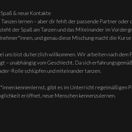
, Spaß & neue Kontakte
anzen lernen – aber dir fehlt der passende Partner oder 
steht der Spaß am Tanzen und das Miteinander im Vordergr
ilnehmer*innen, und genau diese Mischung macht die Kurse 
i uns bist du herzlich willkommen. Wir arbeiten nach dem 
folgt – unabhängig vom Geschlecht. Da sich erfahrungsgem
ader-Rolle schlüpfen und miteinander tanzen.
innen kennenlernst, gibt es im Unterricht regelmäßigen Pa
öglichkeit eröffnet, neue Menschen kennenzulernen.