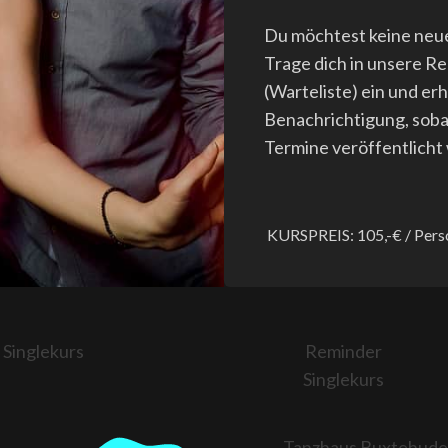
Du möchtest keine neu
Trage dich in unsere R
(Warteliste) ein und er
Benachrichtigung, soba
Termine veröffentlicht
KURSPREIS:
105,-€ / Per
Singlekurs
Reminder
Singlekurs
Tanzhaus Buxtehude