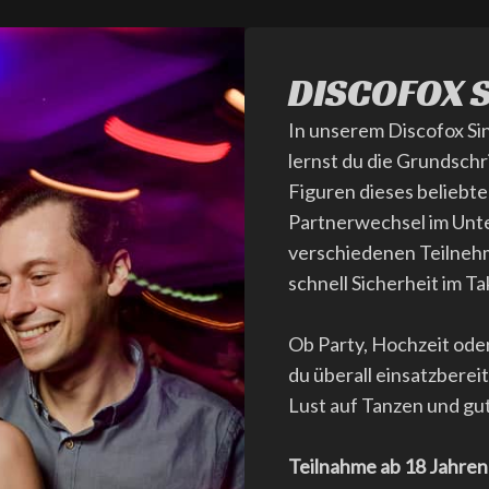
DISCOFOX 
In unserem Discofox Si
lernst du die Grundschr
Figuren dieses beliebt
Partnerwechsel im Unter
verschiedenen Teilneh
schnell Sicherheit im Ta
Ob Party, Hochzeit oder
du überall einsatzbereit
Lust auf Tanzen und gu
Teilnahme ab 18 Jahren