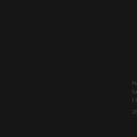
N
Sa
F
2