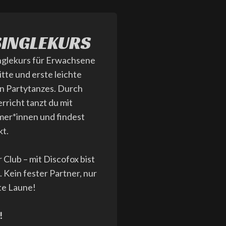
SINGLEKURS
nglekurs für Erwachsene
itte und erste leichte
en Partytanzes. Durch
richt tanzt du mit
mer*innen und findest
kt.
 Club – mit Discofox bist
. Kein fester Partner, nur
te Laune!
!