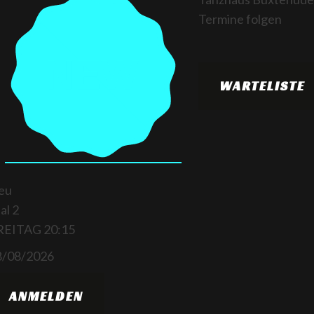
Termine folgen
WARTELISTE
eu
al 2
REITAG
20:15
8/08/2026
ANMELDEN