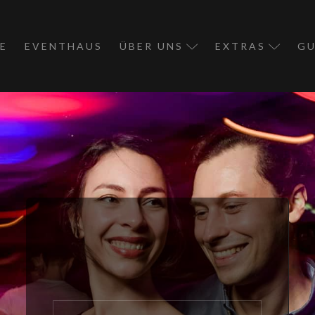
E
EVENTHAUS
ÜBER UNS
EXTRAS
GU
PREISE
FAQ
TEAM
COMMUNITY APP
SOMMERFERIEN 
TANZPARTNERVE
ELTERNTANZSTU