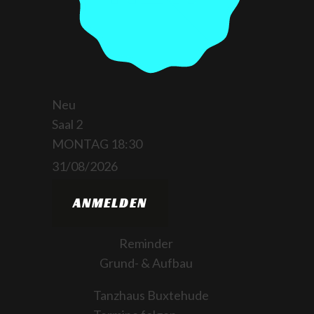
Neu
Saal 2
MONTAG
18:30
31/08/2026
ANMELDEN
Reminder
Grund- & Aufbau
Tanzhaus Buxtehude